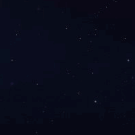
技术与服务
关于我们
乐动（中国）一站式服务官方网站
研发/技术
公司简介
电话咨询
服务支持
企业文化
荣誉资质
微信咨询
具
动态资讯