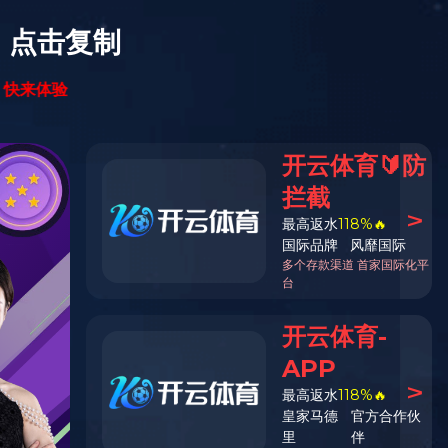
服务
关于我们
乐动（中国）一站式服务官方网站